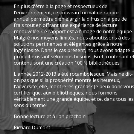
En plus d'être à la page et respectueux de
l'environnement, ce nouveau format de rapport
annuel permettra d'en élargir la diffusion à peu de
frais tout en offrant une expérience de lecture
renouvelée. Ce rapport est à l'image de notre équipe.
Malgré nos moyens limités, nous aboutissons à des
solutions pertinentes et élégantes grâce à notre
ingéniosité. Dans le cas présent, nous avons adapté 
produit existant selon nos besoins. Bref, contenant e
contenu sont une création 100 % bibliothèques.
L'année 2012-2013 a été rocambolesque. Mais ne dit-
on pas que si la prospérité montre les heureux,
l'adversité, elle, montre les grands? Je peux donc vou
certifier que, aux bibliothèques, nous formons
véritablement une grande équipe, et ce, dans tous les
sens du terme!
Bonne lecture et à l'an prochain!
Richard Dumont