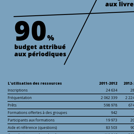
L'utilisation des ressources
2011-2012
2012-
Inscriptions
24 634
2
Fréquentation
2 062 339
2 22
Prêts
598 978
67
Formations offertes à des groupes
942
Participants aux formations
19 973
2
Aide et référence (questions)
83 503
9