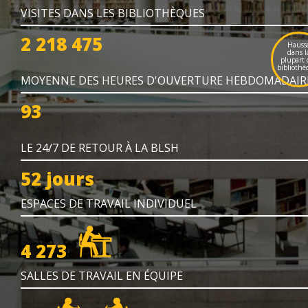
VISITES DANS LES BIBLIOTHÈQUES
2 218 475
Hauss
dans l
plupart 
bibliothè
MOYENNE DES HEURES D'OUVERTURE HEBDOMADAIR
93
LE 24/7 DE RETOUR À LA BLSH
52 jours
ESPACES DE TRAVAIL INDIVIDUEL
4 273
SALLES DE TRAVAIL EN ÉQUIPE