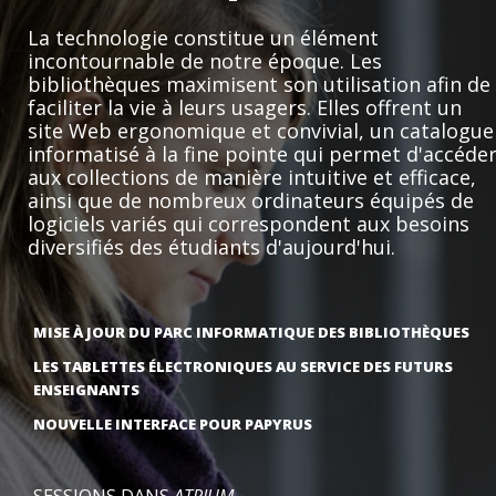
La technologie constitue un élément
incontournable de notre époque. Les
bibliothèques maximisent son utilisation afin de
faciliter la vie à leurs usagers. Elles offrent un
site Web ergonomique et convivial, un catalogue
informatisé à la fine pointe qui permet d'accéde
aux collections de manière intuitive et efficace,
ainsi que de nombreux ordinateurs équipés de
logiciels variés qui correspondent aux besoins
diversifiés des étudiants d'aujourd'hui.
MISE À JOUR DU PARC INFORMATIQUE DES BIBLIOTHÈQUES
LES TABLETTES ÉLECTRONIQUES AU SERVICE DES FUTURS
ENSEIGNANTS
NOUVELLE INTERFACE POUR PAPYRUS