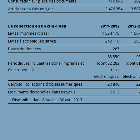
Consultation sur place des documents
410 946
30
Articles consultés en ligne
3 476 354
3 50
La collection en un clin d'oeil
2011-2012
2012-
Livres imprimés (titres)
1 524 175
1 56
Livres électroniques (titres)
242 116
28
Bases de données
287
85 550
9
Périodiques incluant les dons (imprimés et
(dont 82 283
(dont 8
électroniques)
ress.
électroniques)
électroni
Calypso : collections d'objets numériques
20 840
2
Documents disponibles dans Papyrus
6 613
1. Disponible dans
Atrium
au 30 avril 2013.