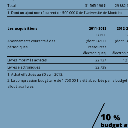
Total
31 565 196 $
29 882 
1. Dont un ajout non récurrent de 500 000 $ de l'Université de Montréal.
Les acquisitions
2011-2012
2012-
37 800
3
Abonnements courants à des
(dont 34 533
(dont 3
périodiques
ressources
électroniques)
électroni
Livres imprimés achetés
22 137
12
Livres électroniques
32 739
1. Achat effectués au 30 avril 2013.
2. La compression budgétaire de 1 750 00 $ a été absorbée par le budget
alloué aux livres.