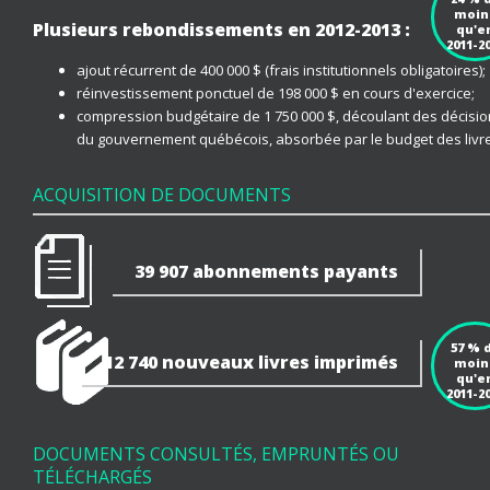
moin
Plusieurs rebondissements en 2012-2013 :
qu'e
2011-2
ajout récurrent de 400 000 $ (frais institutionnels obligatoires);
réinvestissement ponctuel de 198 000 $ en cours d'exercice;
compression budgétaire de 1 750 000 $, découlant des décisi
du gouvernement québécois, absorbée par le budget des livr
ACQUISITION DE DOCUMENTS
39 907 abonnements payants
57 % 
12 740
nouveaux livres imprimés
moin
qu'e
2011-2
DOCUMENTS CONSULTÉS, EMPRUNTÉS OU
TÉLÉCHARGÉS