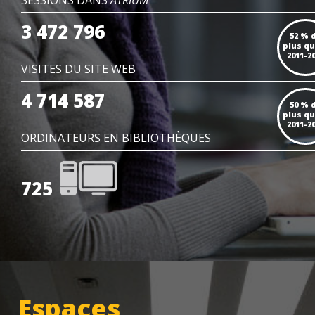
SESSIONS DANS
ATRIUM
3 472 796
52 % 
plus qu
2011-2
VISITES DU SITE WEB
4 714 587
50 % 
plus qu
2011-2
ORDINATEURS EN BIBLIOTHÈQUES
725
Espaces